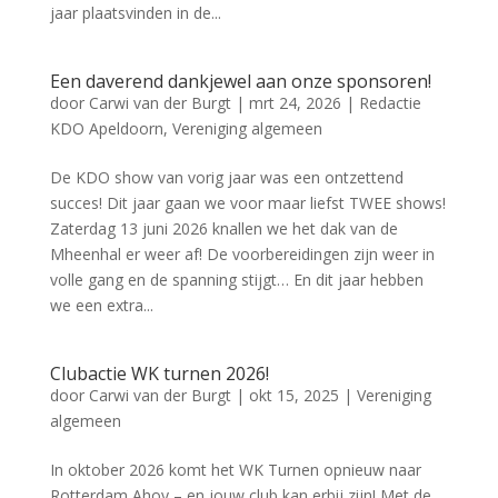
jaar plaatsvinden in de...
Een daverend dankjewel aan onze sponsoren!
door
Carwi van der Burgt
|
mrt 24, 2026
|
Redactie
KDO Apeldoorn
,
Vereniging algemeen
De KDO show van vorig jaar was een ontzettend
succes! Dit jaar gaan we voor maar liefst TWEE shows!
Zaterdag 13 juni 2026 knallen we het dak van de
Mheenhal er weer af! De voorbereidingen zijn weer in
volle gang en de spanning stijgt… En dit jaar hebben
we een extra...
Clubactie WK turnen 2026!
door
Carwi van der Burgt
|
okt 15, 2025
|
Vereniging
algemeen
In oktober 2026 komt het WK Turnen opnieuw naar
Rotterdam Ahoy – en jouw club kan erbij zijn! Met de